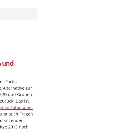
n und
er Partei
 Alternative zur
n SPD und Grünen
urück. Das ist
at an Lafontaine:
ung auch Fragen
Vorsitzenden-
itze 2013 noch