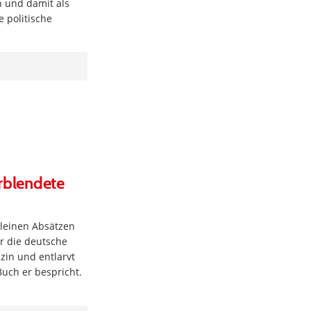
 und damit als
e politische
erblendete
kleinen Absätzen
er die deutsche
zin und entlarvt
Buch er bespricht.