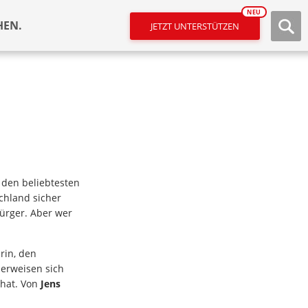
NEU
HEN.
JETZT UNTERSTÜTZEN
u den beliebtesten
chland sicher
bürger. Aber wer
rin, den
 erweisen sich
 hat. Von
Jens