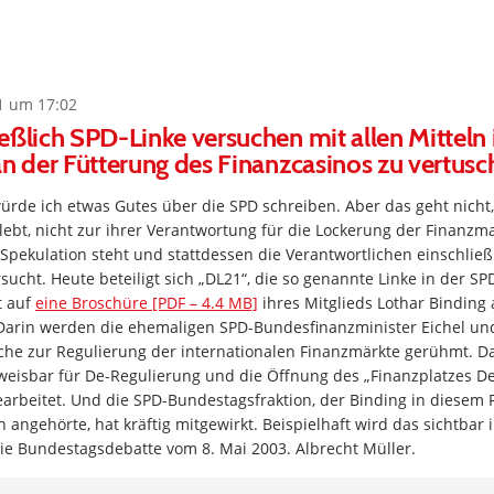
1 um 17:02
eßlich SPD-Linke versuchen mit allen Mitteln 
an der Fütterung des Finanzcasinos zu vertus
rde ich etwas Gutes über die SPD schreiben. Aber das geht nicht,
ebt, nicht zur ihrer Verantwortung für die Lockerung der Finanzm
Spekulation steht und stattdessen die Verantwortlichen einschließ
ucht. Heute beteiligt sich „DL21“, die so genannte Linke in der SP
t auf
eine Broschüre [PDF – 4.4 MB]
ihres Mitglieds Lothar Binding
 Darin werden die ehemaligen SPD-Bundesfinanzminister Eichel un
he zur Regulierung der internationalen Finanzmärkte gerühmt. Das
eisbar für De-Regulierung und die Öffnung des „Finanzplatzes De
earbeitet. Und die SPD-Bundestagsfraktion, der Binding in diesem
angehörte, hat kräftig mitgewirkt. Beispielhaft wird das sichtbar
ie Bundestagsdebatte vom 8. Mai 2003. Albrecht Müller.