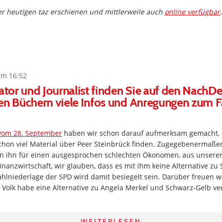
 der heutigen taz erschienen und mittlerweile auch
online verfügbar
.
um 16:52
kator und Journalist finden Sie auf den NachD
en Büchern viele Infos und Anregungen zum F
vom 28. September
haben wir schon darauf aufmerksam gemacht, d
hon viel Material über Peer Steinbrück finden. Zugegebenermaßen
en ihn für einen ausgesprochen schlechten Ökonomen, aus unserer 
inanzwirtschaft, wir glauben, dass es mit ihm keine Alternative zu
hlniederlage der SPD wird damit besiegelt sein. Darüber freuen wi
 Volk habe eine Alternative zu Angela Merkel und Schwarz-Gelb ve
WEITERLESEN