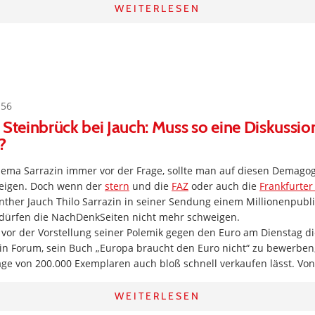
WEITERLESEN
:56
 Steinbrück bei Jauch: Muss so eine Diskussion
?
ema Sarrazin immer vor der Frage, sollte man auf diesen Demago
weigen. Doch wenn der
stern
und die
FAZ
oder auch die
Frankfurte
ther Jauch Thilo Sarrazin in seiner Sendung einem Millionenpubli
dürfen die NachDenkSeiten nicht mehr schweigen.
 vor der Vorstellung seiner Polemik gegen den Euro am Dienstag d
in Forum, sein Buch „Europa braucht den Euro nicht“ zu bewerben;
age von 200.000 Exemplaren auch bloß schnell verkaufen lässt. Vo
WEITERLESEN