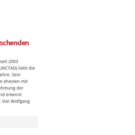
rrschenden
seit 2003
UNCTAD) liebt die
ehre. Sein
am ehesten mit
nehmung der
nd erkennt
t. Von Wolfgang