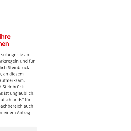
ihre
chen
 solange sie an
arktregeln und für
lich Steinbrück
D, an diesem
 aufmerksam.
d Steinbrück
 ist unglaublich.
utschlands“ für
 Fachbereich auch
 in einem Antrag