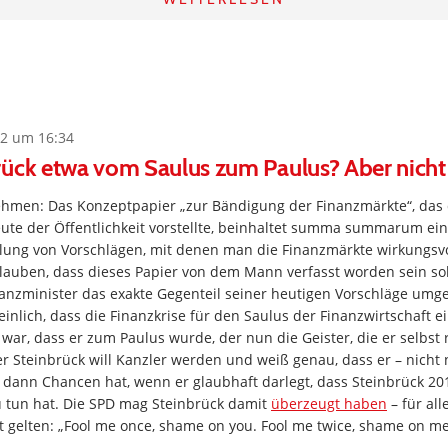
2 um 16:34
rück etwa vom Saulus zum Paulus? Aber nicht
men: Das Konzeptpapier „zur Bändigung der Finanzmärkte“, das d
eute der Öffentlichkeit vorstellte, beinhaltet summa summarum ei
ng von Vorschlägen, mit denen man die Finanzmärkte wirkungsvol
auben, dass dieses Papier von dem Mann verfasst worden sein soll
inanzminister das exakte Gegenteil seiner heutigen Vorschläge umges
nlich, dass die Finanzkrise für den Saulus der Finanzwirtschaft ei
ar, dass er zum Paulus wurde, der nun die Geister, die er selbst r
er Steinbrück will Kanzler werden und weiß genau, dass er – nicht n
 dann Chancen hat, wenn er glaubhaft darlegt, dass Steinbrück 20
u tun hat. Die SPD mag Steinbrück damit
überzeugt haben
– für all
t gelten: „Fool me once, shame on you. Fool me twice, shame on me