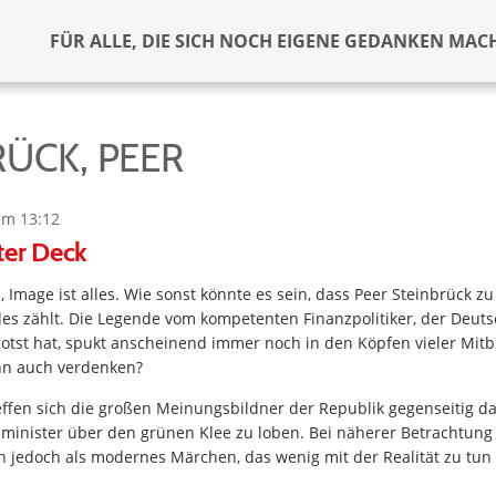
FÜR ALLE, DIE SICH NOCH EIGENE GEDANKEN MAC
RÜCK, PEER
um 13:12
ter Deck
s, Image ist alles. Wie sonst könnte es sein, dass Peer Steinbrück z
des zählt. Die Legende vom kompetenten Finanzpolitiker, der Deuts
lotst hat, spukt anscheinend immer noch in den Köpfen vieler Mit
enn auch verdenken?
effen sich die großen Meinungsbildner der Republik gegenseitig da
minister über den grünen Klee zu loben. Bei näherer Betrachtung
n jedoch als modernes Märchen, das wenig mit der Realität zu tun