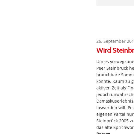
26. September 201
Wird Steinb
Um es vorwegzuneh
Peer Steinbrück h
brauchbare Sammlu
könnte. Kaum zu gl
aktiven Zeit als F
jedoch unwahrschei
Damaskuserlebnis w
loswerden will. Pe
eigenen Partei nur
Steinbrück 2005 z
das alte Sprichwor
Berger