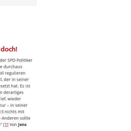
 doch!
er SPD-Politiker
ne durchaus
l regulieren
, der in seiner
etzt hat. Es ist
n derartiges
ief, wieder
ur – in seiner
13 nichts mit
e Anderen sollte
” [
1
] Von
Jens