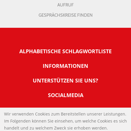
AUFRUF
GESPRÄCHSKREISE FINDEN
ALPHABETISCHE SCHLAGWORTLISTE
INFORMATIONEN
Warum NachDenkSeiten
UNTERSTÜTZEN SIE UNS?
Wer steckt dahinter
Der Förderverein: IQM
SOCIALMEDIA
Tipps zur Nutzung der NachDenkSeiten
Allgemeine Spendeninformationen
Banner und E-Mail-Signaturen
IMPRESSUM
Werden Sie Fördermitglied
Wir verwenden Cookies zum Bereitstellen unserer Leistungen.
Links
Im Folgenden können Sie einsehen, um welche Cookies es sich
Spenden Sie Online
DATENSCHUTZERKLÄRUNG
Kontakt
handelt und zu welchem Zweck sie erhoben werden.