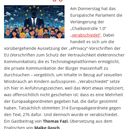
Am Donnerstag hat das
Europäische Parlament die
Verlängerung der
„Chatkontrolle 1.0“
„verabschiedet“
. Dabei
handelt es sich um die
vorübergehende Aussetzung der „ePrivacy“-Vorschriften der
EU (Vorschriften zum Schutz der Vertraulichkeit elektronischer
Kommunikation), die es Technologieplattformen ermöglicht,
die private Kommunikation der Bürger massenhaft zu
durchsuchen – vorgeblich, um Inhalte in Bezug auf sexuellen
Missbrauch an Kindern aufzuspüren. „Verabschiedet“ setze
ich hier in Anführungszeichen, weil das Wort etwas impliziert,
was offensichtlich nicht geschehen ist: dass es eine Mehrheit
der Europaabgeordneten gegeben hat, die dafür gestimmt
haben. Tatsächlich stimmten 314 Europaabgeordnete gegen
den Text, 276 dafür. Und dennoch wurde er verabschiedet.
Ein Gastbeitrag von
Thomas Fazi
, Übersetzung aus dem
Englischen von
Maike Gosch
.