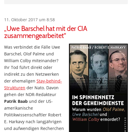
11. Oktober 2017 um 8:58
„Uwe Barschel hat mit der CIA
zusammengearbeitet“
Was verbindet die Fälle Uwe
Barschel, Olof Palme und
William Colby miteinander?
Ihr Tod führt direkt oder
indirekt zu den Netzwerken
der ehemaligen
Stay-behind-
Strukturen
der Nato. Davon
gehen der NDR-Redakteur
Patrik Baab
und der US-
amerikanische
Politikwissenschaftler Robert
E. Harkavy nach langjährigen
und aufwendigen Recherchen