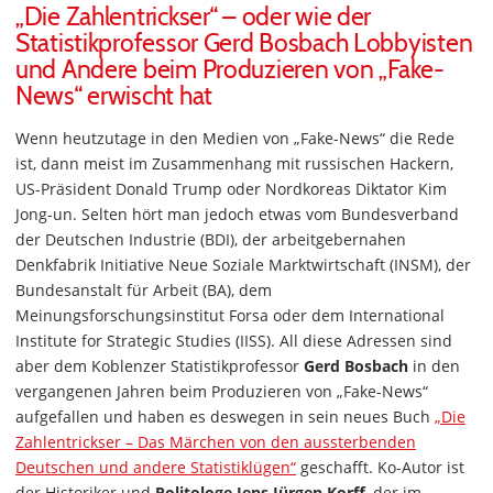
„Die Zahlentrickser“ – oder wie der
Statistikprofessor Gerd Bosbach Lobbyisten
und Andere beim Produzieren von „Fake-
News“ erwischt hat
Wenn heutzutage in den Medien von „Fake-News“ die Rede
ist, dann meist im Zusammenhang mit russischen Hackern,
US-Präsident Donald Trump oder Nordkoreas Diktator Kim
Jong-un. Selten hört man jedoch etwas vom Bundesverband
der Deutschen Industrie (BDI), der arbeitgebernahen
Denkfabrik Initiative Neue Soziale Marktwirtschaft (INSM), der
Bundesanstalt für Arbeit (BA), dem
Meinungsforschungsinstitut Forsa oder dem International
Institute for Strategic Studies (IISS). All diese Adressen sind
aber dem Koblenzer Statistikprofessor
Gerd Bosbach
in den
vergangenen Jahren beim Produzieren von „Fake-News“
aufgefallen und haben es deswegen in sein neues Buch
„Die
Zahlentrickser – Das Märchen von den aussterbenden
Deutschen und andere Statistiklügen“
geschafft. Ko-Autor ist
der Historiker und
Politologe Jens Jürgen Korff
, der im