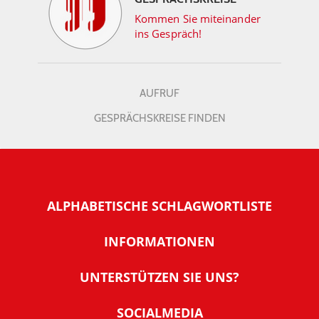
Kommen Sie miteinander
ins Gespräch!
AUFRUF
GESPRÄCHSKREISE FINDEN
ALPHABETISCHE SCHLAGWORTLISTE
INFORMATIONEN
Warum NachDenkSeiten
UNTERSTÜTZEN SIE UNS?
Wer steckt dahinter
Der Förderverein: IQM
SOCIALMEDIA
Tipps zur Nutzung der NachDenkSeiten