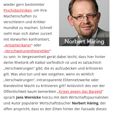
wieder gern bestimmter
Psychotechniken
, um ihre
Machenschaften zu
verschleiern und Kritiker
mundtot zu machen. Schnell
sieht man sich daher zurzeit
mit Vorwürfen konfrontiert,
„
Antiamerikaner
“ oder
„
Verschwörungstheoretiker
“
zu sein. In Vergessenheit gerät dabei leicht, dass hier hinter
derlei Rhetorik oft Kalkül vorfindlich ist und es tatsächlich
„Verschwörungen“ gibt, die es aufzudecken und kritisieren
gilt. Was also tun und wie vorgehen, wenn es wirklich
„Verschwörungen“, intransparente Elitennetzwerke oder
klandestine Macht zu kritisieren gilt? Anlässlich des von der
Öffentlichkeit kaum bemerkten „
Kriegs gegen das Bargeld
“
sprach
Jens Wernicke
hierzu mit dem Wirtschaftsjournalisten
und Autor populärer Wirtschaftsbücher
Norbert Häring
, der
offen anspricht, dass es den Eliten hinter der Fassade dieses