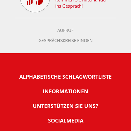
ins Gespräch!
AUFRUF
GESPRÄCHSKREISE FINDEN
ALPHABETISCHE SCHLAGWORTLISTE
INFORMATIONEN
Warum NachDenkSeiten
UNTERSTÜTZEN SIE UNS?
Wer steckt dahinter
Der Förderverein: IQM
SOCIALMEDIA
Tipps zur Nutzung der NachDenkSeiten
Allgemeine Spendeninformationen