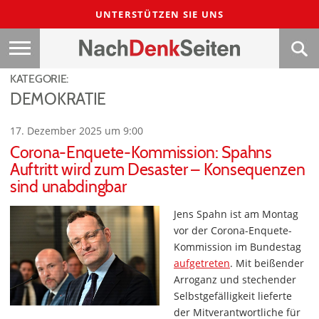
UNTERSTÜTZEN SIE UNS
KATEGORIE:
DEMOKRATIE
17. Dezember 2025 um 9:00
Corona-Enquete-Kommission: Spahns
Auftritt wird zum Desaster – Konsequenzen
sind unabdingbar
Jens Spahn ist am Montag
vor der Corona-Enquete-
Kommission im Bundestag
aufgetreten
. Mit beißender
Arroganz und stechender
Selbstgefälligkeit lieferte
der Mitverantwortliche für