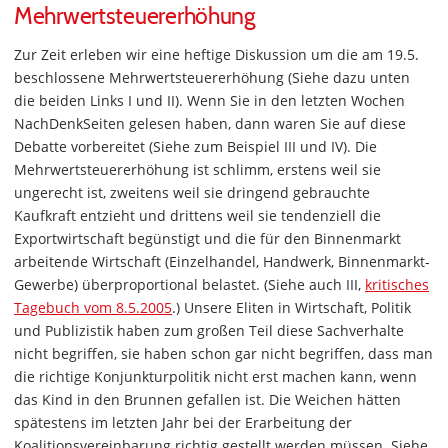
Mehrwertsteuererhöhung
Zur Zeit erleben wir eine heftige Diskussion um die am 19.5.
beschlossene Mehrwertsteuererhöhung (Siehe dazu unten
die beiden Links I und II). Wenn Sie in den letzten Wochen
NachDenkSeiten gelesen haben, dann waren Sie auf diese
Debatte vorbereitet (Siehe zum Beispiel III und IV). Die
Mehrwertsteuererhöhung ist schlimm, erstens weil sie
ungerecht ist, zweitens weil sie dringend gebrauchte
Kaufkraft entzieht und drittens weil sie tendenziell die
Exportwirtschaft begünstigt und die für den Binnenmarkt
arbeitende Wirtschaft (Einzelhandel, Handwerk, Binnenmarkt-
Gewerbe) überproportional belastet. (Siehe auch III,
kritisches
Tagebuch vom 8.5.2005
.) Unsere Eliten in Wirtschaft, Politik
und Publizistik haben zum großen Teil diese Sachverhalte
nicht begriffen, sie haben schon gar nicht begriffen, dass man
die richtige Konjunkturpolitik nicht erst machen kann, wenn
das Kind in den Brunnen gefallen ist. Die Weichen hätten
spätestens im letzten Jahr bei der Erarbeitung der
Koalitionsvereinbarung richtig gestellt werden müssen. Siehe