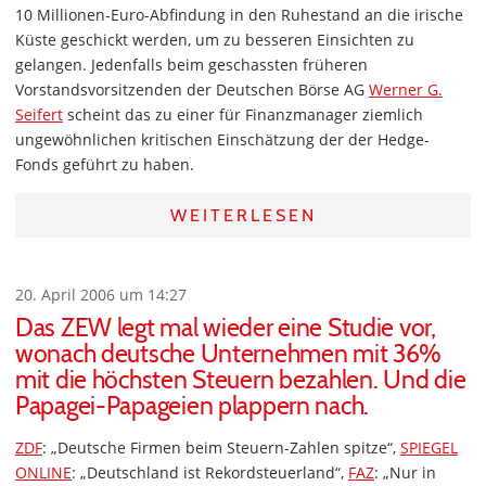
10 Millionen-Euro-Abfindung in den Ruhestand an die irische
Küste geschickt werden, um zu besseren Einsichten zu
gelangen. Jedenfalls beim geschassten früheren
Vorstandsvorsitzenden der Deutschen Börse AG
Werner G.
Seifert
scheint das zu einer für Finanzmanager ziemlich
ungewöhnlichen kritischen Einschätzung der der Hedge-
Fonds geführt zu haben.
WEITERLESEN
20. April 2006 um 14:27
Das ZEW legt mal wieder eine Studie vor,
wonach deutsche Unternehmen mit 36%
mit die höchsten Steuern bezahlen. Und die
Papagei-Papageien plappern nach.
ZDF
: „Deutsche Firmen beim Steuern-Zahlen spitze“,
SPIEGEL
ONLINE
: „Deutschland ist Rekordsteuerland“,
FAZ
: „Nur in