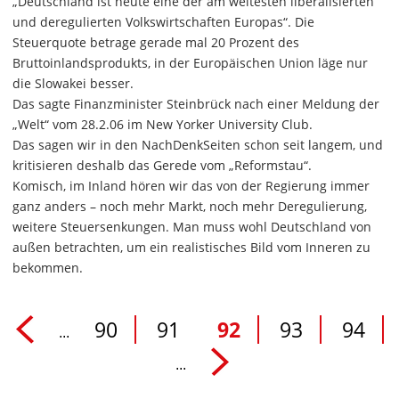
„Deutschland ist heute eine der am weitesten liberalisierten
und deregulierten Volkswirtschaften Europas“. Die
Steuerquote betrage gerade mal 20 Prozent des
Bruttoinlandsprodukts, in der Europäischen Union läge nur
die Slowakei besser.
Das sagte Finanzminister Steinbrück nach einer Meldung der
„Welt“ vom 28.2.06 im New Yorker University Club.
Das sagen wir in den NachDenkSeiten schon seit langem, und
kritisieren deshalb das Gerede vom „Reformstau“.
Komisch, im Inland hören wir das von der Regierung immer
ganz anders – noch mehr Markt, noch mehr Deregulierung,
weitere Steuersenkungen. Man muss wohl Deutschland von
außen betrachten, um ein realistisches Bild vom Inneren zu
bekommen.
90
91
92
93
94
...
...