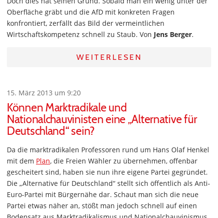
Doch dies hat seinen Grund. Sobald man ein wenig unter der
Oberfläche gräbt und die AfD mit konkreten Fragen
konfrontiert, zerfällt das Bild der vermeintlichen
Wirtschaftskompetenz schnell zu Staub. Von
Jens Berger
.
WEITERLESEN
15. März 2013 um 9:20
Können Marktradikale und
Nationalchauvinisten eine „Alternative für
Deutschland“ sein?
Da die marktradikalen Professoren rund um Hans Olaf Henkel
mit dem
Plan
, die Freien Wähler zu übernehmen, offenbar
gescheitert sind, haben sie nun ihre eigene Partei gegründet.
Die „Alternative für Deutschland“ stellt sich öffentlich als Anti-
Euro-Partei mit Bürgernähe dar. Schaut man sich die neue
Partei etwas näher an, stößt man jedoch schnell auf einen
Bodensatz aus Marktradikalismus und Nationalchauvinismus.