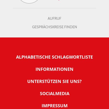
AUFRUF
GESPRÄCHSKREISE FINDEN
ALPHABETISCHE SCHLAGWORTLISTE
INFORMATIONEN
Warum NachDenkSeiten
UNTERSTÜTZEN SIE UNS?
Wer steckt dahinter
Der Förderverein: IQM
SOCIALMEDIA
Tipps zur Nutzung der NachDenkSeiten
Allgemeine Spendeninformationen
Banner und E-Mail-Signaturen
IMPRESSUM
Werden Sie Fördermitglied