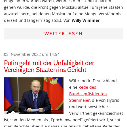
eingeladen worden wären, wenn es den G7 nicht darum
gehen würde, die Front gegen Moskau aktuell um jene Staaten
anzureichern, bei denen Moskau auf eine Menge Verständnis
derzeit und längerfristig stößt. Von
Willy Wimmer
.
WEITERLESEN
03. November 2022 um 14:54
Putin geht mit der Unfähigkeit der
Vereinigten Staaten ins Gericht
Während in Deutschland
eine
Rede des
Bundespräsidenten
Steinmeier
, die von Hybris
und wertewestlicher
Verwirrtheit gekennzeichnet
ist, von den Medien als „Epochenwandel“ gefeiert wird, sucht
man Berichte über die nahezu zeitgleich gehaltene Rede des