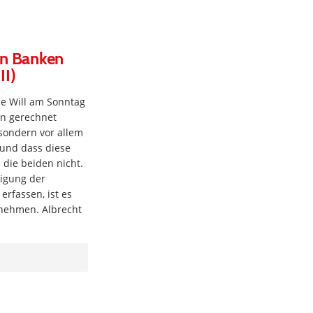
von Banken
II)
ne Will am Sonntag
en gerechnet
 sondern vor allem
 und dass diese
die beiden nicht.
tigung der
rfassen, ist es
unehmen. Albrecht