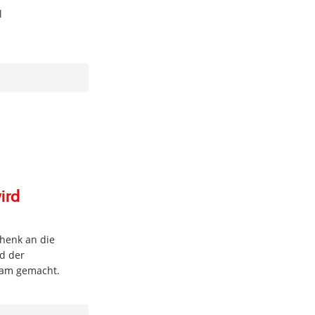
l
ird
chenk an die
nd der
sam gemacht.