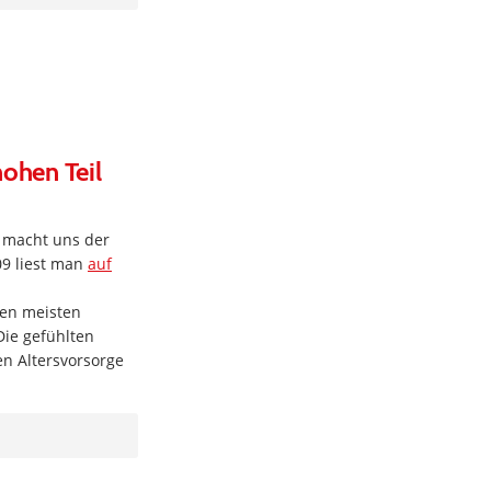
hohen Teil
t macht uns der
09 liest man
auf
den meisten
Die gefühlten
ten Altersvorsorge