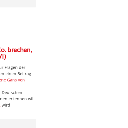
o. brechen,
VI)
für Fragen der
en einen Beitrag
dene Gans von
er Deutschen
nen erkennen will.
2
wird