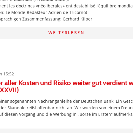
ment les doctrines «néoliberales» ont destabilisé l’équilibre mondia
on: Le Monde-Redakteur Adrien de Tricornot
sprachigen Zusammenfassung: Gerhard Kilper
WEITERLESEN
m 15:52
r aller Kosten und Risiko weiter gut verdient w
 XXVII)
i einer sogenannten Nachranganleihe der Deutschen Bank. Ein Ges
 der Skandale reißt offenbar nicht ab. Wir wurden von einem Freu
f diesen Vorgang und die Werbung in „Börse im Ersten“ aufmerk