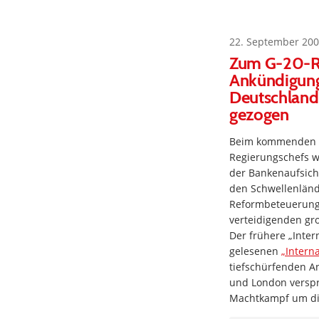
22. September 200
Zum G-20-Re
Ankündigung
Deutschland 
gezogen
Beim kommenden G-
Regierungschefs wi
der Bankenaufsicht
den Schwellenländ
Reformbeteuerunge
verteidigenden gro
Der frühere „Inter
gelesenen
„Intern
tiefschürfenden A
und London verspr
Machtkampf um die