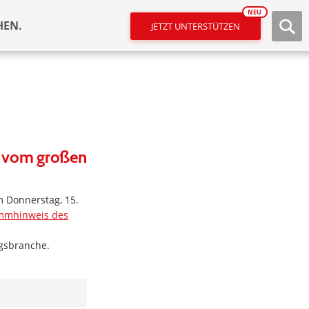
NEU
HEN.
JETZT UNTERSTÜTZEN
um vom großen
m Donnerstag, 15.
ammhinweis des
ngsbranche.