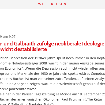
WEITERLESEN
9 um 9:07
und Galbraith zufolge neoliberale Ideologie
wicht destabilisierte
oßen Depression der 1930-er Jahre spukt noch immer in den Köp
nomie-Nobelpreisträger 2008, warnt in der neuen Ausgabe seines
ion Economics“: „Wenn die Depression auch nicht wieder offen aus
epressions-Merkmale der 1930-er Jahre ein spektakuläres Comebac
 seines Buches ist man von seiner zutreffenden, auf seinen Anal
ft. Seine Analysen zeigen, warum die Weltwirtschaft genau auf de
hrere Jahrzehnte zuvor.
te einer in der Pariser Tageszeitung Le Monde am 18. September 2
Bücher der amerikanischen Ökonomen Paul Krugman („The Return 
mes K.Galbraith („Predator State“).