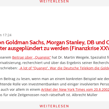
WEITERLESEN
m 17:24
on Goldman Sachs, Morgan Stanley, DB und C
ter ausgeplündert zu werden (Finanzkrise XX
unserem
Beitrag über „Quangos“
hat Dr. Martin Weigele, Spezialist 
ivatisierung, recherchiert und über das Ergebnis seiner Recherch
eschrieben:
„A lot of “Quango”. War die Deutsche Telekom die Gol
sen Beitrag zu lesen, wenn man an einem konkreten Beispiel wie d
htende Rolle von Investmentbanken und einiger involvierten Perso
e auch vor allem in einem
Artikel der New York Times vom 20.8.200
 für viele Zeitgenossen noch rätselhaft ist. Albrecht Müller
WEITERLESEN