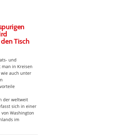
spurigen
ird
 den Tisch
ats- und
t man in Kreisen
 wie auch unter
en
orteile
n der weltweit
asst sich in einer
n von Washington
hlands im