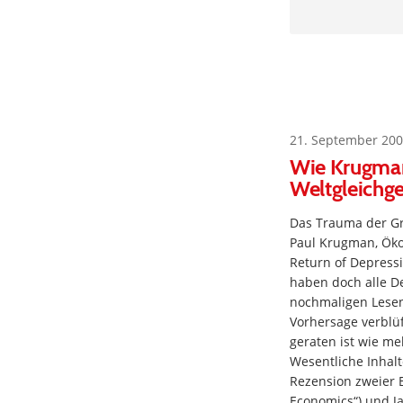
21. September 200
Wie Krugman 
Weltgleichge
Das Trauma der Gr
Paul Krugman, Öko
Return of Depress
haben doch alle D
nochmaligen Lesen
Vorhersage verblüf
geraten ist wie me
Wesentliche Inhal
Rezension zweier 
Economics“) und Ja