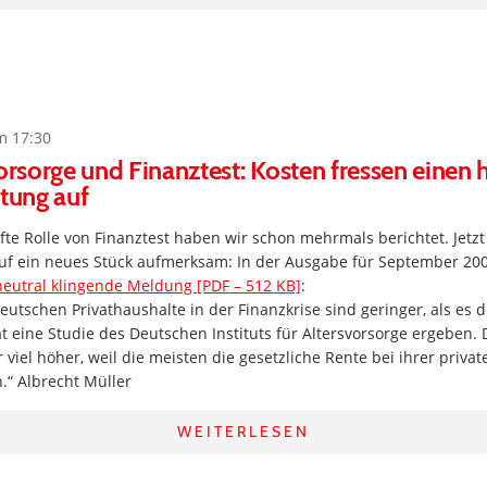
m 17:30
vorsorge und Finanztest: Kosten fressen einen 
stung auf
fte Rolle von Finanztest haben wir schon mehrmals berichtet. Jetz
uf ein neues Stück aufmerksam: In der Ausgabe für September 20
neutral klingende Meldung [PDF – 512 KB]
:
deutschen Privathaushalte in der Finanzkrise sind geringer, als es 
eine Studie des Deutschen Instituts für Altersvorsorge ergeben. 
 viel höher, weil die meisten die gesetzliche Rente bei ihrer priva
.“ Albrecht Müller
WEITERLESEN