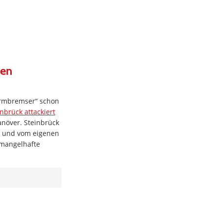
ien
formbremser“ schon
inbrück attackiert
manöver. Steinbrück
se und vom eigenen
 mangelhafte