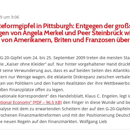
9 um 9:06
formgipfel in Pittsburgh: Entgegen der groß
en von Angela Merkel und Peer Steinbrück w
von Amerikanern, Briten und Franzosen über
20-Gipfel vom 24. bis 25. September 2009 treten die meisten Sta
e „Kaiser ohne Kleider“ auf. Nur hinter vorgehaltener Hand drück
 seine Verwunderung aus, dass es auf beiden Seiten des Atlantiks
ern nur Wenige wagen, die eklatante Diskrepanz zwischen verbal
n von Politikern und den harten Realitäten der ihre Wettbewerbsv
ßen Finanzplätze offen zu legen.
nationale Korrespondent“ des Handelsblatt, Klaus C. Engelen, legt i
ational Economy“ [PDF – 96.5 KB]
den Finger in diese Wunde und bef
nalyse mit dem zu erwartenden Scheitern der auf den G-20-Gipfel
ochenen Finanzmarktreformen und mit der Positionierung Deutsc
 neuen Regeln auf den Finanzmärkten. Wolfgang Lieb