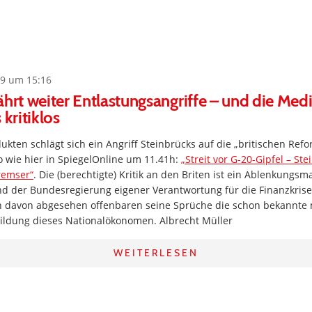
9 um 15:16
ährt weiter Entlastungsangriffe – und die Med
 kritiklos
kten schlägt sich ein Angriff Steinbrücks auf die „britischen Re
o wie hier in SpiegelOnline um 11.41h:
„Streit vor G-20-Gipfel – Ste
remser“
. Die (berechtigte) Kritik an den Briten ist ein Ablenkungs
und der Bundesregierung eigener Verantwortung für die Finanzkri
h davon abgesehen offenbaren seine Sprüche die schon bekannte
ldung dieses Nationalökonomen. Albrecht Müller
WEITERLESEN