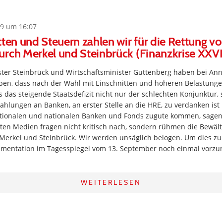
9 um 16:07
tten und Steuern zahlen wir für die Rettung 
rch Merkel und Steinbrück (Finanzkrise XXVI
ter Steinbrück und Wirtschaftsminister Guttenberg haben bei An
ben, dass nach der Wahl mit Einschnitten und höheren Belastung
das steigende Staatsdefizit nicht nur der schlechten Konjunktur,
hlungen an Banken, an erster Stelle an die HRE, zu verdanken ist
tionalen und nationalen Banken und Fonds zugute kommen, sagen 
ten Medien fragen nicht kritisch nach, sondern rühmen die Bewäl
Merkel und Steinbrück. Wir werden unsäglich belogen. Um dies zu e
kumentation im Tagesspiegel vom 13. September noch einmal vorz
WEITERLESEN