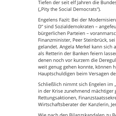
Tiefen der seit elf Jahren die Bund
(„Pity the Social Democrats“).
Engelens Fazit: Bei der Modernisier
D“ sind Sozialdemokraten – angefeu
bürgerlichen Parteien – voranmarsch
Finanzminister, Peer Steinbrück, s
gelandet. Angela Merkel kann sich 
als Retterin der Banken feiern lass
denen noch vor kurzem die Dereguli
weit genug gehen konnte, können he
Hauptschuldigen beim Versagen des
Schließlich nimmt sich Engelen im
in der Krise zunehmend mächtiger 
Rettungsaktionen, Finanzstaatssek
Wirtschaftsberater der Kanzlerin, J
Wie nach den Bilanzskandalen zu Be