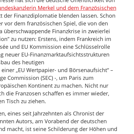
resse hat sich die deutsche Öffentlichkeit von
Bundeskanzlerin Merkel und dem Französischen
t der Finanzdiplomatie blenden lassen. Schon
r vor dem französischen Spiel, die von den
a überschwappende Finanzkrise in zweierlei
n“ zu nutzen: Erstens, indem Frankreich im
ysée und EU Kommission eine Schlüsselrolle
g neuer EU-Finanzmarktaufsichtsstrukturen
sbau des heutigen
einer „EU Wertpapier- und Börsenaufsicht“ –
nge Commission (SEC) -, um Paris zum
ropäischen Kontinent zu machen. Nicht nur
ch die Franzosen schaffen es immer wieder,
n Tisch zu ziehen.
n, eines seit Jahrzehnten als Chronist der
annten Autors, am Vorabend der deutschen
d macht, ist seine Schilderung der Höhen und