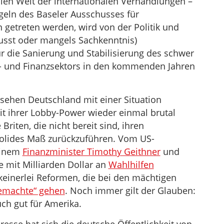
alen Welt der internationalen Verhandlungen –
geln des Baseler Ausschusses für
 getreten werden, wird von der Politik und
usst oder mangels Sachkenntnis)
r die Sanierung und Stabilisierung des schwer
 und Finanzsektors in den kommenden Jahren
sehen Deutschland mit einer Situation
mit ihrer Lobby-Power wieder einmal brutal
Briten, die nicht bereit sind, ihren
solides Maß zurückzuführen. Vom US-
einem
Finanzminister Timothy Geithner
und
e mit Milliarden Dollar an
Wahlhilfen
keinerlei Reformen, die bei den mächtigen
emachte“ gehen
. Noch immer gilt der Glauben:
auch gut für Amerika.