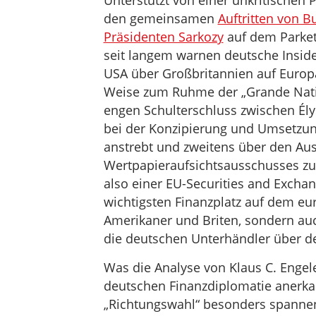
Unterstützt von einer unkritischen P
den gemeinsamen
Auftritten von 
Präsidenten Sarkozy
auf dem Parket
seit langem warnen deutsche Inside
USA über Großbritannien auf Europ
Weise zum Ruhme der „Grande Natio
engen Schulterschluss zwischen Él
bei der Konzipierung und Umsetzun
anstrebt und zweitens über den Au
Wertpapieraufsichtsausschusses zu 
also einer EU-Securities and Excha
wichtigsten Finanzplatz auf dem eu
Amerikaner und Briten, sondern au
die deutschen Unterhändler über de
Was die Analyse von Klaus C. Engele
deutschen Finanzdiplomatie anerk
„Richtungswahl“ besonders spannen