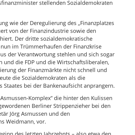
esfinanzminister stellenden Sozialdemokraten
ung wie der Deregulierung des „Finanzplatzes
ert von der Finanzindustrie sowie den
iert. Der dritte sozialdemokratische
ei nun im Trümmerhaufen der Finanzkrise
aus der Verantwortung stehlen und sich sogar
en und die FDP und die Wirtschaftsliberalen,
erung der Finanzmärkte nicht schnell und
ute die Sozialdemokraten als die
 Staates bei der Bankenaufsicht anprangern.
 „Asmussen-Komplex“ die hinter den Kulissen
gewordenen Berliner Strippenzieher bei den
retär Jörg Asmussen und den
ens Weidmann, vor.
ginn des letzten Jahrzehnts – also etwa den