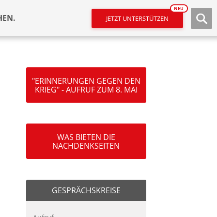
NEU
HEN.
JETZT UNTERSTÜTZEN
"ERINNERUNGEN GEGEN DEN
KRIEG" - AUFRUF ZUM 8. MAI
WAS BIETEN DIE
NACHDENKSEITEN
GESPRÄCHSKREISE