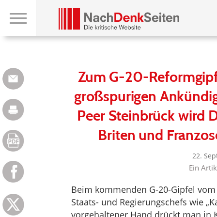
Zum G-20-Reformgipfel
großspurigen Ankündi
Peer Steinbrück wird 
Briten und Franzos
22. Se
Ein Arti
Beim kommenden G-20-Gipfel vom 24
Staats- und Regierungschefs wie „Ka
vorgehaltener Hand drückt man in K