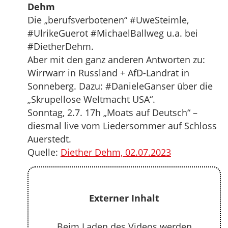
Dehm
Die „berufsverbotenen“ #UweSteimle,
#UlrikeGuerot #MichaelBallweg u.a. bei
#DietherDehm.
Aber mit den ganz anderen Antworten zu:
Wirrwarr in Russland + AfD-Landrat in
Sonneberg. Dazu: #DanieleGanser über die
„Skrupellose Weltmacht USA“.
Sonntag, 2.7. 17h „Moats auf Deutsch“ –
diesmal live vom Liedersommer auf Schloss
Auerstedt.
Quelle:
Diether Dehm, 02.07.2023
Externer Inhalt
Beim Laden des Videos werden