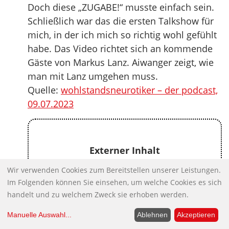
Doch diese „ZUGABE!“ musste einfach sein.
Schließlich war das die ersten Talkshow für
mich, in der ich mich so richtig wohl gefühlt
habe. Das Video richtet sich an kommende
Gäste von Markus Lanz. Aiwanger zeigt, wie
man mit Lanz umgehen muss.
Quelle:
wohlstandsneurotiker – der podcast,
09.07.2023
Externer Inhalt
Wir verwenden Cookies zum Bereitstellen unserer Leistungen.
Beim Laden des Videos werden
Im Folgenden können Sie einsehen, um welche Cookies es sich
Daten an Youtube übertragen.
handelt und zu welchem Zweck sie erhoben werden.
Manuelle Auswahl
...
Ablehnen
Akzeptieren
INHALT VON YOUTUBE ZULASSEN