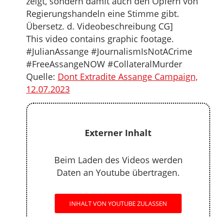
zeigt, sondern damit auch den Opfern von
Regierungshandeln eine Stimme gibt.
Übersetz. d. Videobeschreibung CG]
This video contains graphic footage.
#JulianAssange #JournalismIsNotACrime
#FreeAssangeNOW #CollateralMurder
Quelle:
Dont Extradite Assange Campaign,
12.07.2023
Externer Inhalt
Beim Laden des Videos werden
Daten an Youtube übertragen.
INHALT VON YOUTUBE ZULASSEN