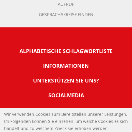
AUFRUF
GESPRÄCHSKREISE FINDEN
ALPHABETISCHE SCHLAGWORTLISTE
INFORMATIONEN
Warum NachDenkSeiten
UNTERSTÜTZEN SIE UNS?
Wer steckt dahinter
Der Förderverein: IQM
SOCIALMEDIA
Tipps zur Nutzung der NachDenkSeiten
Allgemeine Spendeninformationen
Banner und E-Mail-Signaturen
IMPRESSUM
Werden Sie Fördermitglied
Wir verwenden Cookies zum Bereitstellen unserer Leistungen.
Links
Im Folgenden können Sie einsehen, um welche Cookies es sich
Spenden Sie Online
DATENSCHUTZERKLÄRUNG
Kontakt
handelt und zu welchem Zweck sie erhoben werden.