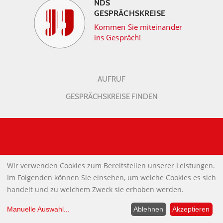
NDS
GESPRÄCHSKREISE
Kommen Sie miteinander
ins Gespräch!
AUFRUF
GESPRÄCHSKREISE FINDEN
ALPHABETISCHE SCHLAGWORTLISTE
Wir verwenden Cookies zum Bereitstellen unserer Leistungen.
Im Folgenden können Sie einsehen, um welche Cookies es sich
INFORMATIONEN
handelt und zu welchem Zweck sie erhoben werden.
Warum NachDenkSeiten
UNTERSTÜTZEN SIE UNS?
Manuelle Auswahl
...
Ablehnen
Akzeptieren
Wer steckt dahinter