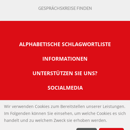
GESPRÄCHSKREISE FINDEN
ALPHABETISCHE SCHLAGWORTLISTE
INFORMATIONEN
Warum NachDenkSeiten
UNTERSTÜTZEN SIE UNS?
Wer steckt dahinter
Der Förderverein: IQM
SOCIALMEDIA
Tipps zur Nutzung der NachDenkSeiten
Allgemeine Spendeninformationen
Banner und E-Mail-Signaturen
IMPRESSUM
Werden Sie Fördermitglied
Wir verwenden Cookies zum Bereitstellen unserer Leistungen.
Links
Im Folgenden können Sie einsehen, um welche Cookies es sich
Spenden Sie Online
DATENSCHUTZERKLÄRUNG
Kontakt
handelt und zu welchem Zweck sie erhoben werden.
Impressum