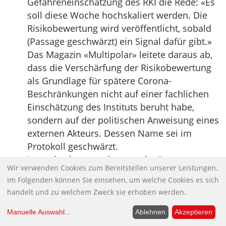
Gefahreneinschätzung des RKI die Rede: «Es
soll diese Woche hochskaliert werden. Die
Risikobewertung wird veröffentlicht, sobald
(Passage geschwärzt) ein Signal dafür gibt.»
Das Magazin «Multipolar» leitete daraus ab,
dass die Verschärfung der Risikobewertung
als Grundlage für spätere Corona-
Beschränkungen nicht auf einer fachlichen
Einschätzung des Instituts beruht habe,
sondern auf der politischen Anweisung eines
externen Akteurs. Dessen Name sei im
Protokoll geschwärzt.
Lauterbach sagte, der «geschwärzte
Wir verwenden Cookies zum Bereitstellen unserer Leistungen.
Mitarbeiter» sei ein Mitarbeiter des RKI. «Es
Im Folgenden können Sie einsehen, um welche Cookies es sich
gab also keine politische Weisung, auf die
handelt und zu welchem Zweck sie erhoben werden.
das RKI hier reagiert hätte.» Wenn es in den
Papieren Schwärzungen gebe, betreffe dies
Manuelle Auswahl
...
Ablehnen
Akzeptieren
meistens Mitarbeiter, die vor der