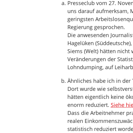
Presseclub vom 27. Nove
uns darauf aufmerksam, M
geringsten Arbeitslosenquo
Regierung gesprochen.
Die anwesenden Journalist
Hagelüken (Süddeutsche),
Siems (Welt) hätten nicht
Veränderungen der Statist
Lohndumping, auf Leiharb
Ähnliches habe ich in der
Dort wurde wie selbstverst
hätten eigentlich keine ö
enorm reduziert.
Siehe hie
Dass die Arbeitnehmer pra
realen Einkommenszuwächs
statistisch reduziert wor