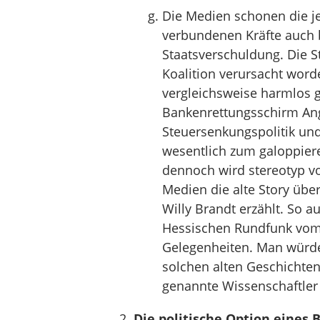
Die Medien schonen die je
verbundenen Kräfte auch b
Staatsverschuldung. Die St
Koalition verursacht word
vergleichsweise harmlos 
Bankenrettungsschirm Ang
Steuersenkungspolitik un
wesentlich zum galoppier
dennoch wird stereotyp vo
Medien die alte Story übe
Willy Brandt erzählt. So a
Hessischen Rundfunk vom 
Gelegenheiten. Man würde 
solchen alten Geschichten
genannte Wissenschaftler 
Die politische Option eines 