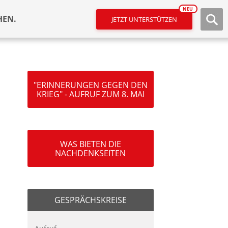
NEU
HEN.
JETZT UNTERSTÜTZEN
"ERINNERUNGEN GEGEN DEN
KRIEG" - AUFRUF ZUM 8. MAI
WAS BIETEN DIE
NACHDENKSEITEN
GESPRÄCHSKREISE