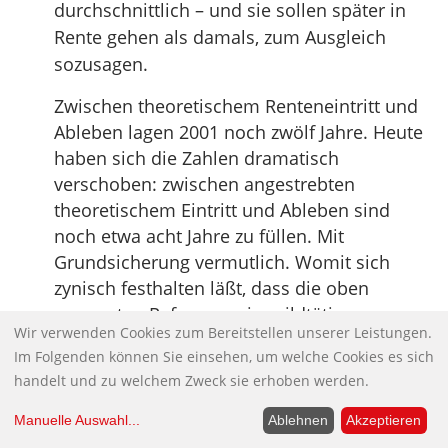
durchschnittlich – und sie sollen später in
Rente gehen als damals, zum Ausgleich
sozusagen.
Zwischen theoretischem Renteneintritt und
Ableben lagen 2001 noch zwölf Jahre. Heute
haben sich die Zahlen dramatisch
verschoben: zwischen angestrebten
theoretischem Eintritt und Ableben sind
noch etwa acht Jahre zu füllen. Mit
Grundsicherung vermutlich. Womit sich
zynisch festhalten läßt, dass die oben
genannten Reformen ein mildtätiges
Wir verwenden Cookies zum Bereitstellen unserer Leistungen.
Programm sind, denn sie halten Senioren
Im Folgenden können Sie einsehen, um welche Cookies es sich
nicht in Altersarmut, sondern katapultieren
handelt und zu welchem Zweck sie erhoben werden.
sie aus ihr heraus. Geradewegs in den Tod.
Quelle:
Ad sinistram
Manuelle Auswahl
...
Ablehnen
Akzeptieren