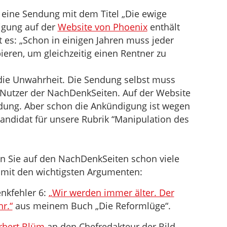
 eine Sendung mit dem Titel „Die ewige
igung auf der
Website von Phoenix
enthält
t es: „Schon in einigen Jahren muss jeder
eren, um gleichzeitig einen Rentner zu
t die Unwahrheit. Die Sendung selbst muss
 Nutzer der NachDenkSeiten. Auf der Website
endung. Aber schon die Ankündigung ist wegen
Kandidat für unsere Rubrik “Manipulation des
n Sie auf den NachDenkSeiten schon viele
e mit den wichtigsten Argumenten:
nkfehler 6:
„Wir werden immer älter. Der
r.“
aus meinem Buch „Die Reformlüge“.
orbert Blüm
an den Chefredakteur der Bild-