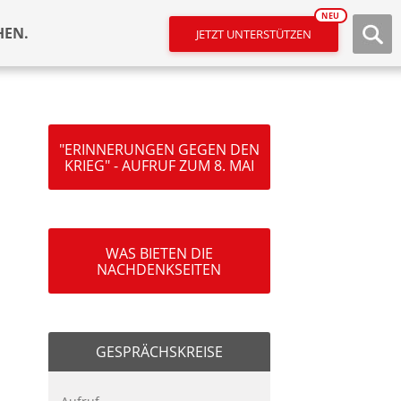
NEU
HEN.
JETZT UNTERSTÜTZEN
"ERINNERUNGEN GEGEN DEN
KRIEG" - AUFRUF ZUM 8. MAI
WAS BIETEN DIE
NACHDENKSEITEN
GESPRÄCHSKREISE