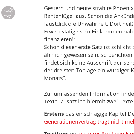
Gestern und heute strahlte Phoenix
Rentenlüge“ aus. Schon die Ankünd
faustdick die Unwahrheit. Dort heiß
Erwerbstätige sein Einkommen halbi
finanzieren!“
Schon dieser erste Satz ist schlich
ähnlich gewesen sein, so berichten
findet sich keine Ausschrift der S
der dreisten Tonlage ein würdiger 
Monats”.
Zur umfassenden Information finde
Texte. Zusätzlich hiermit zwei Text
Erstens
das einschlägige Kapitel De
Generationenvertrag trägt nicht meh
Zweitens
ein
weiterer Brief von N