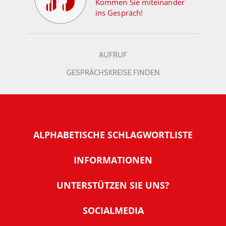
Kommen Sie miteinander
ins Gespräch!
AUFRUF
GESPRÄCHSKREISE FINDEN
ALPHABETISCHE SCHLAGWORTLISTE
INFORMATIONEN
Warum NachDenkSeiten
UNTERSTÜTZEN SIE UNS?
Wer steckt dahinter
Der Förderverein: IQM
SOCIALMEDIA
Tipps zur Nutzung der NachDenkSeiten
Allgemeine Spendeninformationen