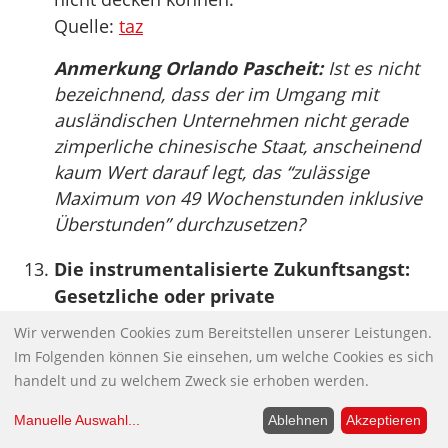
Quelle:
taz
Anmerkung Orlando Pascheit:
Ist es nicht
bezeichnend, dass der im Umgang mit
ausländischen Unternehmen nicht gerade
zimperliche chinesische Staat, anscheinend
kaum Wert darauf legt, das “zulässige
Maximum von 49 Wochenstunden inklusive
Überstunden” durchzusetzen?
Die instrumentalisierte Zukunftsangst:
Gesetzliche oder private
Rentenversicherung, wer hat den
Wir verwenden Cookies zum Bereitstellen unserer Leistungen.
Nutzen?
Im Folgenden können Sie einsehen, um welche Cookies es sich
Müssen wir die demographische
handelt und zu welchem Zweck sie erhoben werden.
Entwicklung wirklich fürchten?
Manuelle Auswahl
...
Ablehnen
Akzeptieren
Warum wird seit der Jahrtausendwende so