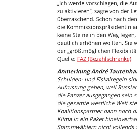
„Ich werde vorschlagen, die Au
zu aktivieren“, sagte von der 
überraschend. Schon nach dem
die Kommissionspräsidentin an
keine Steine in den Weg legen
deutlich erhöhen wollten. Sie 
der „größtmöglichen Flexibilit
Quelle:
FAZ (Bezahlschranke)
Anmerkung André Tautenha
Schulden- und Fiskalregeln sind
Aufrüstung geben, weil Russlan
die Panzer ausgegangen sein so
die gesamte westliche Welt steh
Koalitionspartner dann noch di
Klima in ein Paket hineinverha
Stammwählern nicht vollends z