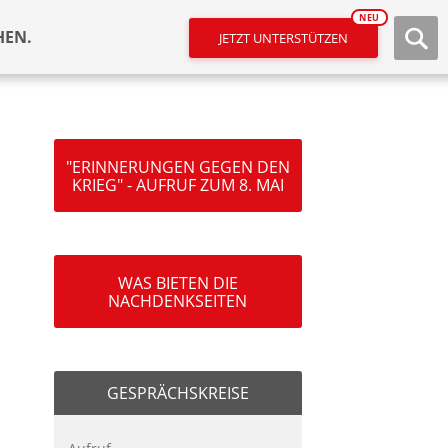
NEU
HEN.
JETZT UNTERSTÜTZEN
"ERINNERUNGEN GEGEN DEN
KRIEG" - AUFRUF ZUM 8. MAI
WAS BIETEN DIE
NACHDENKSEITEN
GESPRÄCHSKREISE