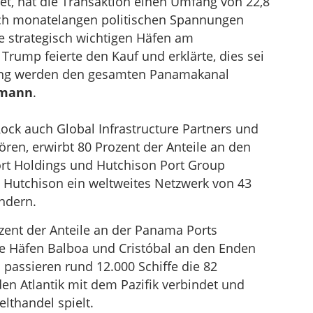
et, hat die Transaktion einen Umfang von 22,8
nach monatelangen politischen Spannungen
 strategisch wichtigen Häfen am
rump feierte den Kauf und erklärte, dies sei
erung werden den gesamten Panamakanal
zmann
.
ck auch Global Infrastructure Partners und
ren, erwirbt 80 Prozent der Anteile an den
ort Holdings und Hutchison Port Group
K Hutchison ein weltweites Netzwerk von 43
ndern.
ozent der Anteile an der Panama Ports
ie Häfen Balboa und Cristóbal an den Enden
 passieren rund 12.000 Schiffe die 82
en Atlantik mit dem Pazifik verbindet und
lthandel spielt.