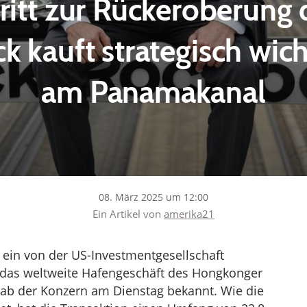
hritt zur Rückeroberung 
k kauft strategisch wic
am Panamakanal
08. März 2025 um 12:00
Ein Artikel von
amerika21
ein von der US-Investmentgesellschaft
das weltweite Hafengeschäft des Hongkonger
ab der Konzern am Dienstag bekannt. Wie die