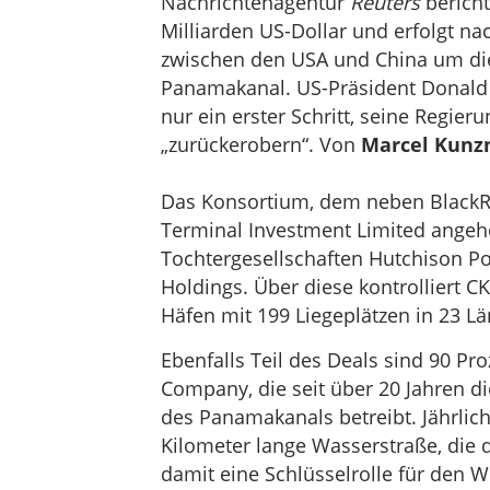
Nachrichtenagentur
Reuters
bericht
Milliarden US-Dollar und erfolgt 
zwischen den USA und China um die
Panamakanal. US-Präsident Donald T
nur ein erster Schritt, seine Regi
„zurückerobern“. Von
Marcel Kun
Das Konsortium, dem neben BlackRo
Terminal Investment Limited angehö
Tochtergesellschaften Hutchison P
Holdings. Über diese kontrolliert C
Häfen mit 199 Liegeplätzen in 23 Lä
Ebenfalls Teil des Deals sind 90 Pr
Company, die seit über 20 Jahren d
des Panamakanals betreibt. Jährlich
Kilometer lange Wasserstraße, die d
damit eine Schlüsselrolle für den We