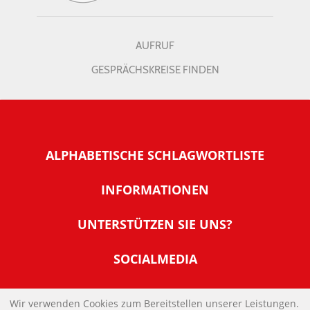
AUFRUF
GESPRÄCHSKREISE FINDEN
ALPHABETISCHE SCHLAGWORTLISTE
INFORMATIONEN
Warum NachDenkSeiten
UNTERSTÜTZEN SIE UNS?
Wer steckt dahinter
Der Förderverein: IQM
SOCIALMEDIA
Tipps zur Nutzung der NachDenkSeiten
Allgemeine Spendeninformationen
Banner und E-Mail-Signaturen
IMPRESSUM
Werden Sie Fördermitglied
Wir verwenden Cookies zum Bereitstellen unserer Leistungen.