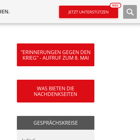
NEU
HEN.
JETZT UNTERSTÜTZEN
"ERINNERUNGEN GEGEN DEN
KRIEG" - AUFRUF ZUM 8. MAI
WAS BIETEN DIE
NACHDENKSEITEN
GESPRÄCHSKREISE