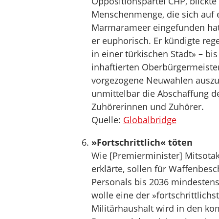
Oppositionspartei CHP, blickte
Menschenmenge, die sich auf e
Marmarameer eingefunden hatte
er euphorisch. Er kündigte re
in einer türkischen Stadt» – b
inhaftierten Oberbürgermeiste
vorgezogene Neuwahlen auszu
unmittelbar die Abschaffung d
Zuhörerinnen und Zuhörer.
Quelle:
Globalbridge
»Fortschrittlich« töten
Wie [Premierminister] Mitsot
erklärte, sollen für Waffenbes
Personals bis 2036 mindestens 
wolle eine der »fortschrittlich
Militärhaushalt wird in den k