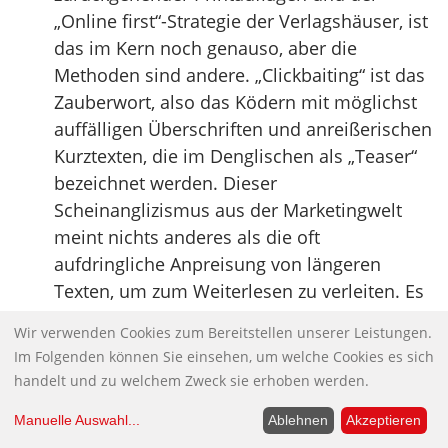
„Online first“-Strategie der Verlagshäuser, ist
das im Kern noch genauso, aber die
Methoden sind andere. „Clickbaiting“ ist das
Zauberwort, also das Ködern mit möglichst
auffälligen Überschriften und anreißerischen
Kurztexten, die im Denglischen als „Teaser“
bezeichnet werden. Dieser
Scheinanglizismus aus der Marketingwelt
meint nichts anderes als die oft
aufdringliche Anpreisung von längeren
Texten, um zum Weiterlesen zu verleiten. Es
geht also um das Anlocken von Kunden und
Wir verwenden Cookies zum Bereitstellen unserer Leistungen.
im Endeffekt um den Verkaufserfolg in der
Im Folgenden können Sie einsehen, um welche Cookies es sich
elektronischen Welt. Wie das erfolgreich zu
handelt und zu welchem Zweck sie erhoben werden.
bewerkstelligen ist, wird heute in
Manuelle Auswahl
...
Ablehnen
Akzeptieren
Journalistenschulen und journalistischen