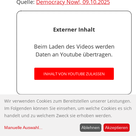
Quelle:
Democracy Now!, 09.10.2025
Externer Inhalt
Beim Laden des Videos werden
Daten an Youtube übertragen.
INHALT VON YOUTUBE ZULASSEN
Wir verwenden Cookies zum Bereitstellen unserer Leistungen.
Können wir uns eine Regierung leisten,
Im Folgenden können Sie einsehen, um welche Cookies es sich
die nicht durch sauber ausgezählte
handelt und zu welchem Zweck sie erhoben werden.
Wahlen legitimiert ist?
Manuelle Auswahl
...
Ablehnen
Akzeptieren
Endlich gibt es Bewegung bei der