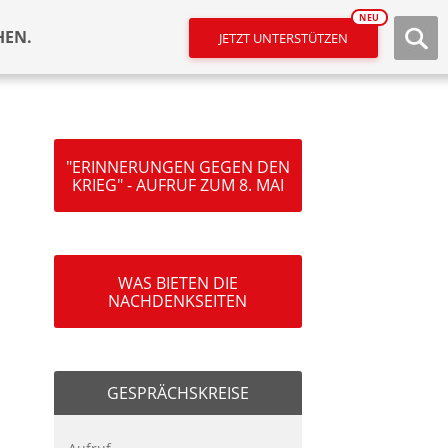
NEU
HEN.
JETZT UNTERSTÜTZEN
"ERINNERUNGEN GEGEN DEN
KRIEG" - AUFRUF ZUM 8. MAI
WAS BIETEN DIE
NACHDENKSEITEN
GESPRÄCHSKREISE