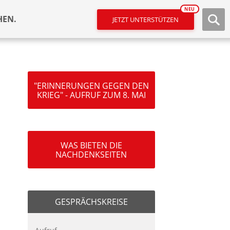
NEU
HEN.
JETZT UNTERSTÜTZEN
"ERINNERUNGEN GEGEN DEN
KRIEG" - AUFRUF ZUM 8. MAI
WAS BIETEN DIE
NACHDENKSEITEN
GESPRÄCHSKREISE