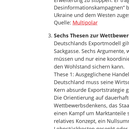
Erweiterung zu stoppen. Er tra
Desinformationskampagnen“ bei
Ukraine und dem Westen zuges
Quelle:
Multipolar
Sechs Thesen zur Wettbewer
Deutschlands Exportmodell gilt
Sackgasse. Sechs Argumente, 
müssen und nur eine koordinie
den Wohlstand sichern kann.
These 1: Ausgeglichene Handel
Deutschland muss seine Wirtsc
Kern absurde Exportstrategie 
Die Orientierung auf dauerhaft
Wettbewerbsdenkens, das Staa
einen Kampf um Marktanteile sc
relatives Konzept, ein Nullsum
Lohnstückkosten gesenkt oder