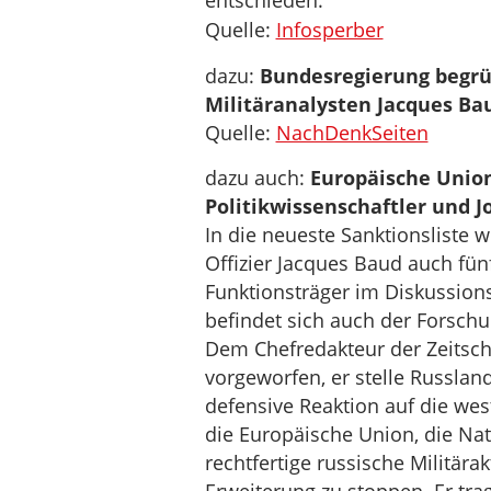
entschieden.
Quelle:
Infosperber
dazu:
Bundesregierung begrü
Militäranalysten Jacques Ba
Quelle:
NachDenkSeiten
dazu auch:
Europäische Union
Politikwissenschaftler und J
In die neueste Sanktionsliste
Offizier Jacques Baud auch fün
Funktionsträger im Diskussio
befindet sich auch der Forschu
Dem Chefredakteur der Zeitschri
vorgeworfen, er stelle Russland
defensive Reaktion auf die west
die Europäische Union, die Nat
rechtfertige russische Militära