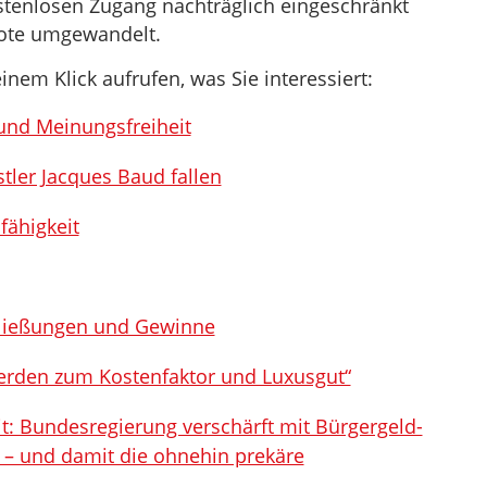
stenlosen Zugang nachträglich eingeschränkt
bote umgewandelt.
inem Klick aufrufen, was Sie interessiert:
und Meinungsfreiheit
tler Jacques Baud fallen
fähigkeit
hließungen und Gewinne
rden zum Kostenfaktor und Luxusgut“
t: Bundesregierung verschärft mit Bürgergeld-
n – und damit die ohnehin prekäre