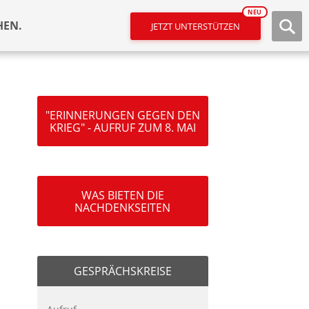
NEU
HEN.
JETZT UNTERSTÜTZEN
"ERINNERUNGEN GEGEN DEN
KRIEG" - AUFRUF ZUM 8. MAI
WAS BIETEN DIE
NACHDENKSEITEN
GESPRÄCHSKREISE