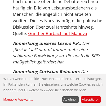
hoch, und die öffentliche Debatte zeichnete
häufig ein Bild von Leistungsbeziehern als
Menschen, die angeblich nicht arbeiten
wollten. Dieses Narrativ prägte die politische
Diskussion über zwei Jahrzehnte hinweg.
Quelle:
Günther Burbach auf Manova
Anmerkung unseres Lesers F.K.:
Der
„Sozialstaat“ nimmt immer mehr eine
schlimme Entwicklung an, die auch die SPD
maßgeblich gefördert hat.
Anmerkung Christian Reimann:
Die
Arbeitnehmerschaft soll sich vor dem neuen
Wir verwenden Cookies zum Bereitstellen unserer Leistungen.
„Hartz IV“ fürchten, ansonsten nicht
Im Folgenden können Sie einsehen, um welche Cookies es sich
aufmucken, sondern weiter arbeiten und die
handelt und zu welchem Zweck sie erhoben werden.
benötigten Steuern zahlen. Insbesondere
Manuelle Auswahl
...
Ablehnen
Akzeptieren
das Spitzenpersonal der angeblich sozial-