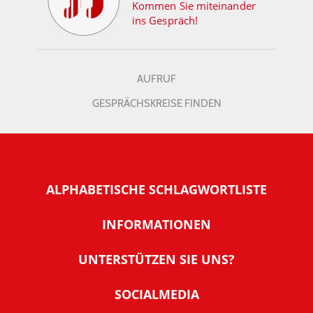
Kommen Sie miteinander
ins Gespräch!
AUFRUF
GESPRÄCHSKREISE FINDEN
ALPHABETISCHE SCHLAGWORTLISTE
INFORMATIONEN
Warum NachDenkSeiten
UNTERSTÜTZEN SIE UNS?
Wer steckt dahinter
Der Förderverein: IQM
SOCIALMEDIA
Tipps zur Nutzung der NachDenkSeiten
Allgemeine Spendeninformationen