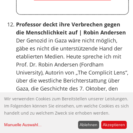
Professor deckt ihre Verbrechen gegen
die Menschlichkeit auf | Robin Andersen
Der Genozid in Gaza wäre nicht möglich,
gäbe es nicht die unterstützende Hand der
etablierten Medien. Heute spreche ich mit
Prof. Dr. Robin Andersen (Fordham
University), Autorin von „The Complicit Lens“,
über die westliche Berichterstattung über
Gaza, die Geschichte des 7. Oktober, den
Druck in Redaktionen großer Medienhäuser,
Wir verwenden Cookies zum Bereitstellen unserer Leistungen.
verzerrte Kriegssprache,
Im Folgenden können Sie einsehen, um welche Cookies es sich
Krankenhausberichte, mediale
handelt und zu welchem Zweck sie erhoben werden.
Deutungsrahmen, die Diskussionen
Manuelle Auswahl
...
Ablehnen
Akzeptieren
unterbinden, den Zusammenbruch des