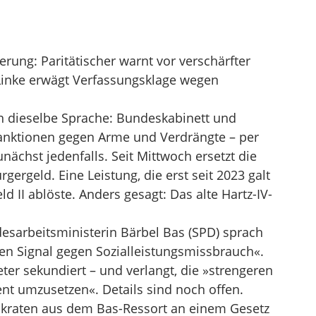
ung: Paritätischer warnt vor verschärfter
inke erwägt Verfassungsklage wegen
hen dieselbe Sprache: Bundeskabinett und
Sanktionen gegen Arme und Verdrängte – per
unächst jedenfalls. Seit Mittwoch ersetzt die
ergeld. Eine Leistung, die erst seit 2023 galt
d II ablöste. Anders gesagt: Das alte Hartz-IV-
esarbeitsministerin Bärbel Bas (SPD) sprach
n Signal gegen Sozialleistungsmissbrauch«.
er sekundiert – und verlangt, die »strengeren
nt umzusetzen«. Details sind noch offen.
rokraten aus dem Bas-Ressort an einem Gesetz