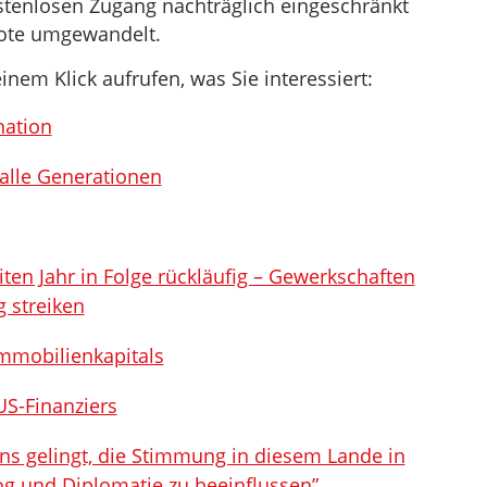
stenlosen Zugang nachträglich eingeschränkt
bote umgewandelt.
inem Klick aufrufen, was Sie interessiert:
nation
 alle Generationen
ten Jahr in Folge rückläufig – Gewerkschaften
 streiken
Immobilienkapitals
US-Finanziers
 uns gelingt, die Stimmung in diesem Lande in
og und Diplomatie zu beeinflussen”