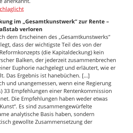
e anerkannt.
hlaglicht
ckung im „Gesamtkunstwerk“ zur Rente –
aßstab verloren
ach dem Erscheinen des „Gesamtkunstwerks“
egt, dass der wichtigste Teil des von der
eformkonzepts (die Kapitaldeckung) kein
rscher Balken, der jederzeit zusammenbrechen
einer Euphorie nachgelegt und erläutert, wie er
lt. Das Ergebnis ist hanebüchen. […]
rlich und unangemessen, wenn eine Regierung
as) 33 Empfehlungen einer Rentenkommission
hnet. Die Empfehlungen haben weder etwas
„Kunst“. Es sind zusammengewürfelte
ame analytische Basis haben, sondern
olitisch gewollte Zusammensetzung der