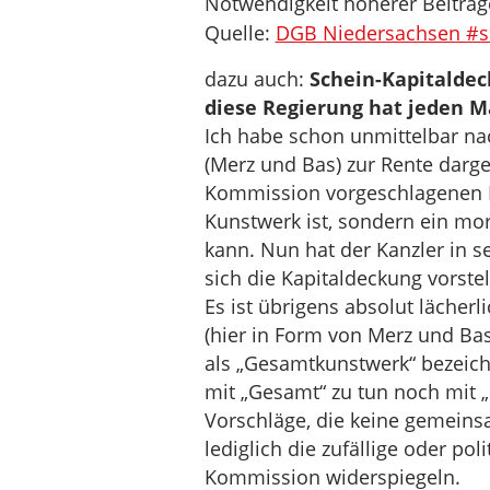
Notwendigkeit höherer Beiträg
Quelle:
DGB Niedersachsen #sc
dazu auch:
Schein-Kapitalde
diese Regierung hat jeden M
Ich habe schon unmittelbar n
(Merz und Bas) zur Rente dargel
Kommission vorgeschlagenen R
Kunstwerk ist, sondern ein mo
kann. Nun hat der Kanzler in s
sich die Kapitaldeckung vorstel
Es ist übrigens absolut läche
(hier in Form von Merz und B
als „Gesamtkunstwerk“ bezeic
mit „Gesamt“ zu tun noch mit 
Vorschläge, die keine gemeins
lediglich die zufällige oder p
Kommission widerspiegeln.