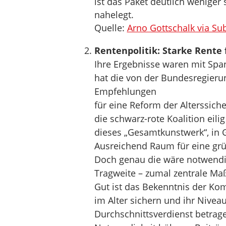
ist das Paket deutlich weniger
nahelegt.
Quelle:
Arno Gottschalk via Su
Rentenpolitik: Starke Rente 
Ihre Ergebnisse waren mit Spa
hat die von der Bundesregieru
Empfehlungen
für eine Reform der Alterssich
die schwarz-rote Koalition eili
dieses „Gesamtkunstwerk“, in 
Ausreichend Raum für eine grün
Doch genau die wäre notwendig
Tragweite – zumal zentrale M
Gut ist das Bekenntnis der Ko
im Alter sichern und ihr Niv
Durchschnittsverdienst betrage