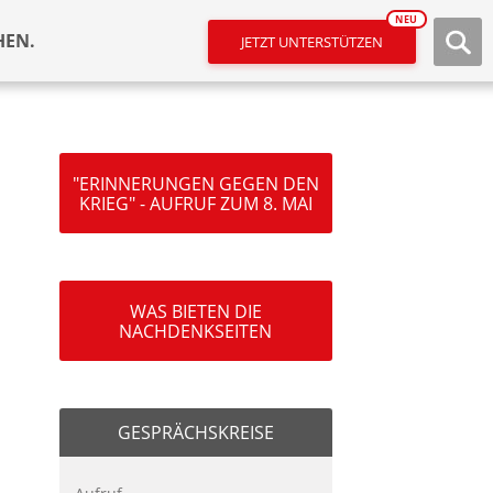
NEU
HEN.
JETZT UNTERSTÜTZEN
"ERINNERUNGEN GEGEN DEN
KRIEG" - AUFRUF ZUM 8. MAI
WAS BIETEN DIE
NACHDENKSEITEN
GESPRÄCHSKREISE