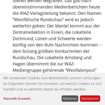
Stellen werden wegfallen. Das gab nach
übereinstimmenden Medienberichten heute
die WAZ-Verlagsleitung bekannt. Den Namen
“Westfälische Rundschau” wird es jedoch
weiterhin geben: Der Mantel kommt aus der
Zentralredaktion in Essen, die Lokalteile
Dortmund, Lünen und Schwerte werden
künftig von den Ruhr Nachrichten kommen –
dem bislang größten Konkurrenten der
Rundschau. Die Lokalteile Arnsberg und
Hagen übernimmt die zur WAZ-
Mediengruppe gehörende “Westfalenpost”
übernehmen. Eine traurige Entwicklung.
Wir verwenden Cookies zum Bereitstellen unserer Leistungen.
Dortmund, die drittgrößte Stadt Nordrhein
Im Folgenden können Sie einsehen, um welche Cookies es sich
Westfalens hat damit nur noch einen
handelt und zu welchem Zweck sie erhoben werden.
Lokalteil.
Manuelle Auswahl
...
Ablehnen
Akzeptieren
Quelle:
Ruhrbarone