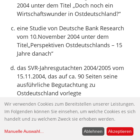
2004 unter dem Titel „Doch noch ein
Wirtschaftswunder in Ostdeutschland?“
eine Studie von Deutsche Bank Research
vom 10.November 2004 unter dem
Titel„Perspektiven Ostdeutschlands – 15
Jahre danach“
das SVR-Jahresgutachten 2004/2005 vom
15.11.2004, das auf ca. 90 Seiten seine
ausführliche Begutachtung zu
Ostdeutschland vorlegte
Wir verwenden Cookies zum Bereitstellen unserer Leistungen.
die kritische Verlautbarung „Intervention“
Im Folgenden können Sie einsehen, um welche Cookies es sich
aus der „Memorandum-Gruppe“ vom
handelt und zu welchem Zweck sie erhoben werden.
November 2004 mit einer Bewertung
Manuelle Auswahl
...
Ablehnen
Akzeptieren
ostdeutschen Entwicklungschancen aus