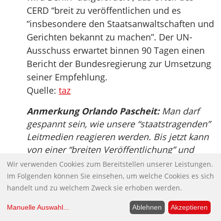
CERD “breit zu veröffentlichen und es
“insbesondere den Staatsanwaltschaften und
Gerichten bekannt zu machen”. Der UN-
Ausschuss erwartet binnen 90 Tagen einen
Bericht der Bundesregierung zur Umsetzung
seiner Empfehlung.
Quelle:
taz
Anmerkung Orlando Pascheit:
Man darf
gespannt sein, wie unsere “staatstragenden”
Leitmedien reagieren werden. Bis jetzt kann
von einer “breiten Veröffentlichung” und
Kommentierung weder seitens der
Wir verwenden Cookies zum Bereitstellen unserer Leistungen.
Regierung noch der Medien die Rede sein –
Im Folgenden können Sie einsehen, um welche Cookies es sich
mit Ausnahme der “taz”. Was man nicht
handelt und zu welchem Zweck sie erhoben werden.
genug hervorheben kann.
Manuelle Auswahl
...
Ablehnen
Akzeptieren