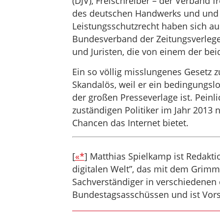
(DJV), Freischreiber – der Verband f
des deutschen Handwerks und und un
Leistungsschutzrecht haben sich a
Bundesverband der Zeitungsverleger
und Juristen, die von einem der be
Ein so völlig misslungenes Gesetz zu
Skandalös, weil er ein bedingungsl
der großen Presseverlage ist. Peinli
zuständigen Politiker im Jahr 2013 
Chancen das Internet bietet.
[
«*
] Matthias Spielkamp ist Redaktio
digitalen Welt”, das mit dem Grim
Sachverständiger in verschiedenen
Bundestagsasschüssen und ist Vors