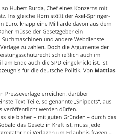
“, so Hubert Burda, Chef eines Konzerns mit
z. Ins gleiche Horn stößt der Axel-Springer-
den Euro, knapp eine Milliarde davon aus dem
 Daher müsse der Gesetzgeber ein
das Suchmaschinen und andere Webdienste
Verlage zu zahlen. Doch die Argumente der
Leistungsschutzrecht schließlich auch im
 am Ende auch die SPD eingeknickt ist, ist
zeugnis für die deutsche Politik. Von
Mattias
n Presseverlage erreichen, darüber
nste Text-Teile, so genannte „Snippets“, aus
is veröffentlicht werden dürfen.
dass sie bisher – mit guten Gründen – durch das
obald das Gesetz in Kraft ist, muss jede
gregator bei Verlagen um Erlaubnis fragen –