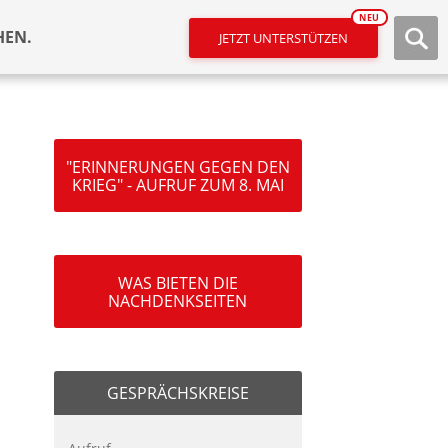
NEU
HEN.
JETZT UNTERSTÜTZEN
"ERINNERUNGEN GEGEN DEN
KRIEG" - AUFRUF ZUM 8. MAI
WAS BIETEN DIE
NACHDENKSEITEN
GESPRÄCHSKREISE