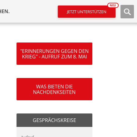
NEU
HEN.
JETZT UNTERSTÜTZEN
"ERINNERUNGEN GEGEN DEN
KRIEG" - AUFRUF ZUM 8. MAI
WAS BIETEN DIE
NACHDENKSEITEN
GESPRÄCHSKREISE