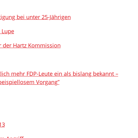
tigung bei unter 25-Jährigen
 Lupe
er der Hartz Kommission
tlich mehr FDP-Leute ein als bislang bekannt –
beispiellosem Vorgang”
13