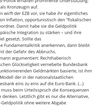
-Politik erhalten prominente Unterstützung:
als Kronzeugin auf.
wirft der EZB vor, sie habe ihr eigentliches
n Inflation, opportunistisch den “fiskalischen
eordnet. Damit habe sie die Geldpolitik
päische Integration zu stärken – und ihre
l gesetzt. Sollte das
e Fundamentalkritik anerkennen, dann bleibt
mit der Gefahr des Abbruchs.
dmann argumentiert: Rechthaberisch
ischen Glückseligkeit vernebelte Bundesbank
 funktionierenden Geldmärkten basierte, ist ihm
odell der in der nationalstaatlichen
sbank eins zu eins auf die Euro-Bank. (…)
 muss beim Urteilsspruch die Konsequenzen
enken. Letztlich gibt es nur die Alternative,
o-Geldpolitik ohne weitere Abgabe