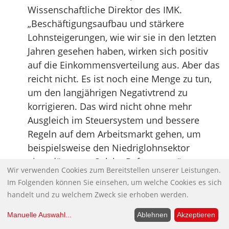
Wissenschaftliche Direktor des IMK.
„Beschäftigungsaufbau und stärkere
Lohnsteigerungen, wie wir sie in den letzten
Jahren gesehen haben, wirken sich positiv
auf die Einkommensverteilung aus. Aber das
reicht nicht. Es ist noch eine Menge zu tun,
um den langjährigen Negativtrend zu
korrigieren. Das wird nicht ohne mehr
Ausgleich im Steuersystem und bessere
Regeln auf dem Arbeitsmarkt gehen, um
beispielsweise den Niedriglohnsektor
einzudämmen. Solche Reformen nützen
Wir verwenden Cookies zum Bereitstellen unserer Leistungen.
nicht nur den davon direkt betroffenen
Im Folgenden können Sie einsehen, um welche Cookies es sich
Arbeitnehmern. Die gegenwärtige Stabilität
handelt und zu welchem Zweck sie erhoben werden.
der deutschen Wirtschaft, der relativ kräftige
private Konsum und die solide
Manuelle Auswahl
...
Ablehnen
Akzeptieren