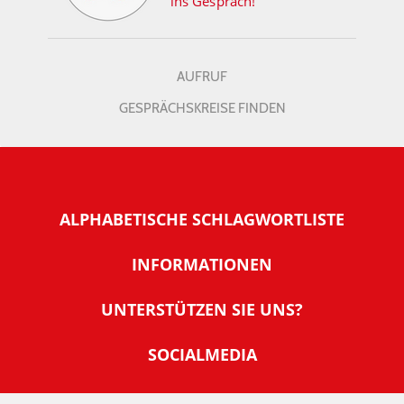
ins Gespräch!
AUFRUF
GESPRÄCHSKREISE FINDEN
ALPHABETISCHE SCHLAGWORTLISTE
INFORMATIONEN
Warum NachDenkSeiten
UNTERSTÜTZEN SIE UNS?
Wer steckt dahinter
Der Förderverein: IQM
SOCIALMEDIA
Tipps zur Nutzung der NachDenkSeiten
Allgemeine Spendeninformationen
Banner und E-Mail-Signaturen
IMPRESSUM