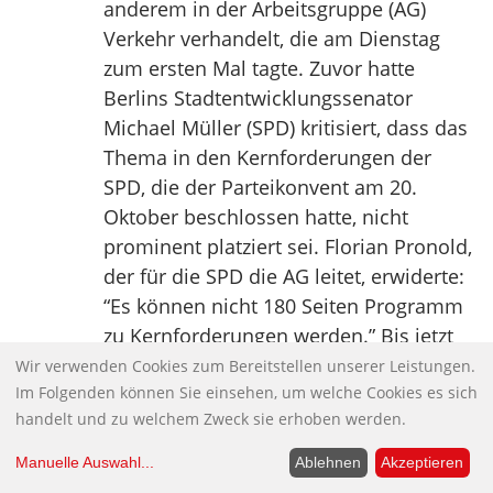
anderem in der Arbeitsgruppe (AG)
Verkehr verhandelt, die am Dienstag
zum ersten Mal tagte. Zuvor hatte
Berlins Stadtentwicklungssenator
Michael Müller (SPD) kritisiert, dass das
Thema in den Kernforderungen der
SPD, die der Parteikonvent am 20.
Oktober beschlossen hatte, nicht
prominent platziert sei. Florian Pronold,
der für die SPD die AG leitet, erwiderte:
“Es können nicht 180 Seiten Programm
zu Kernforderungen werden.” Bis jetzt
hörte man davon wohl deshalb wenig,
Wir verwenden Cookies zum Bereitstellen unserer Leistungen.
Im Folgenden können Sie einsehen, um welche Cookies es sich
weil es anders als Altersarmut oder
handelt und zu welchem Zweck sie erhoben werden.
Mindestlohn nicht alle Deutschen
betreffe, sagte Dirk Kienscharf,
Manuelle Auswahl
...
Ablehnen
Akzeptieren
städtebaulicher Sprecher der SPD in