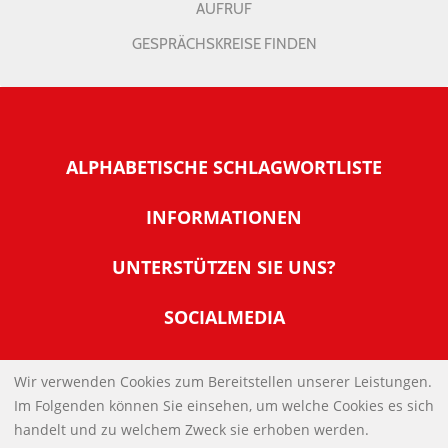
AUFRUF
GESPRÄCHSKREISE FINDEN
ALPHABETISCHE SCHLAGWORTLISTE
INFORMATIONEN
Warum NachDenkSeiten
UNTERSTÜTZEN SIE UNS?
Wer steckt dahinter
Der Förderverein: IQM
SOCIALMEDIA
Tipps zur Nutzung der NachDenkSeiten
Allgemeine Spendeninformationen
Banner und E-Mail-Signaturen
IMPRESSUM
Werden Sie Fördermitglied
Wir verwenden Cookies zum Bereitstellen unserer Leistungen.
Links
Im Folgenden können Sie einsehen, um welche Cookies es sich
Spenden Sie Online
DATENSCHUTZERKLÄRUNG
Kontakt
handelt und zu welchem Zweck sie erhoben werden.