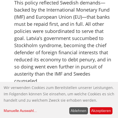
This policy reflected Swedish demands—
backed by the International Monetary Fund
(IMF) and European Union (EU)—that banks
must be repaid first, and in full. All other
policies were subordinated to serve that
goal. Latvia’s government succumbed to
Stockholm syndrome, becoming the chief
defender of foreign financial interests that
reduced its economy to debt penury, and in
so doing went even further in pursuit of
austerity than the IMF and Swedes
counseled.
Quelle:
Naked Capitalism
Wir verwenden Cookies zum Bereitstellen unserer Leistungen.
Im Folgenden können Sie einsehen, um welche Cookies es sich
Video: Sehnsuchtsort Europa?
handelt und zu welchem Zweck sie erhoben werden.
Europäische Schriftstellerkonferenz in Berlin:
Manuelle Auswahl
...
Ablehnen
Akzeptieren
Kann Literatur ein Europa schaffen?