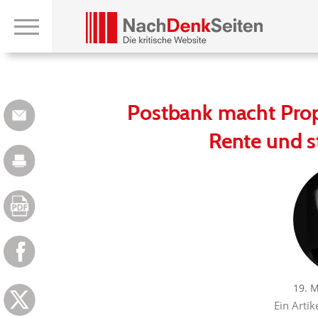
Postbank macht Prop
Rente und s
19. 
Ein Artik