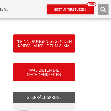
NEU
HEN.
JETZT UNTERSTÜTZEN
"ERINNERUNGEN GEGEN DEN
KRIEG" - AUFRUF ZUM 8. MAI
WAS BIETEN DIE
NACHDENKSEITEN
GESPRÄCHSKREISE