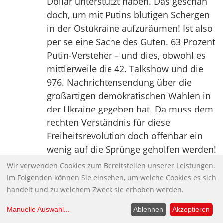
Dollar unterstützt haben. Das geschah
doch, um mit Putins blutigen Schergen
in der Ostukraine aufzuräumen! Ist also
per se eine Sache des Guten. 63 Prozent
Putin-Versteher – und dies, obwohl es
mittlerweile die 42. Talkshow und die
976. Nachrichtensendung über die
großartigen demokratischen Wahlen in
der Ukraine gegeben hat. Da muss dem
rechten Verständnis für diese
Freiheitsrevolution doch offenbar ein
wenig auf die Sprünge geholfen werden!
Dies übernimmt nun unsere ebenso
Wir verwenden Cookies zum Bereitstellen unserer Leistungen.
großartige Kanzlerin höchst selbst. In
Im Folgenden können Sie einsehen, um welche Cookies es sich
einer so nachdenklichen wie kraftvollen
handelt und zu welchem Zweck sie erhoben werden.
Rede für Freiheit und Democracy
Manuelle Auswahl
...
Ablehnen
Akzeptieren
wendet SIE sich an ihr Volk, um ihm in