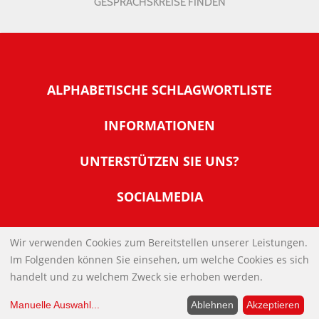
GESPRÄCHSKREISE FINDEN
ALPHABETISCHE SCHLAGWORTLISTE
INFORMATIONEN
Warum NachDenkSeiten
UNTERSTÜTZEN SIE UNS?
Wer steckt dahinter
Der Förderverein: IQM
SOCIALMEDIA
Tipps zur Nutzung der NachDenkSeiten
Allgemeine Spendeninformationen
Banner und E-Mail-Signaturen
IMPRESSUM
Werden Sie Fördermitglied
Wir verwenden Cookies zum Bereitstellen unserer Leistungen.
Links
Im Folgenden können Sie einsehen, um welche Cookies es sich
Spenden Sie Online
DATENSCHUTZERKLÄRUNG
Kontakt
handelt und zu welchem Zweck sie erhoben werden.
Impressum
Manuelle Auswahl
...
Ablehnen
Akzeptieren