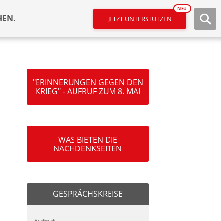
NEU
HEN.
JETZT UNTERSTÜTZEN
"ERINNERUNGEN GEGEN DEN
KRIEG" - AUFRUF ZUM 8. MAI
WAS BIETEN DIE
NACHDENKSEITEN
GESPRÄCHSKREISE