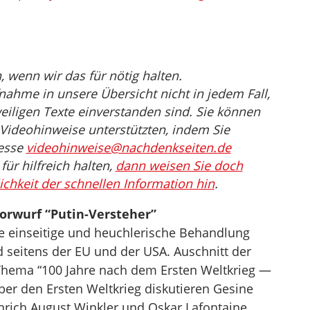
wenn wir das für nötig halten.
nahme in unsere Übersicht nicht in jedem Fall,
eiligen Texte einverstanden sind. Sie können
Videohinweise unterstützten, indem Sie
resse
videohinweise@nachdenkseiten.de
ür hilfreich halten,
dann weisen Sie doch
ichkeit der schnellen Information hin
.
orwurf “Putin-Versteher”
ie einseitige und heuchlerische Behandlung
 seitens der EU und der USA. Auschnitt der
Thema “100 Jahre nach dem Ersten Weltkrieg —
Über den Ersten Weltkrieg diskutieren Gesine
inrich August Winkler und Oskar Lafontaine.