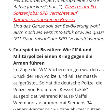
Herausforderungen in Europa eine starke
Achse Juncker/Schulz.””;
Gezerre um EU-
Spitzenjobs: SPD verzichtet auf
Kommissarsposten in Brüssel
.
Und das Ganze soll der Bevölkerung wohl
auch noch als Verzichts-Ethik bzw. als quasi
“EU-Staatsraison” der SPD “verkauft” werden.
Foulspiel in Brasilien: Wie FIFA und
Militärpolizei einen Krieg gegen die
Armen führen
Im Zuge der WM-Vorbereitungen wurden auf
Druck der FIFA Polizei und Militär massiv
aufgerüstet. So hat die deutsche Polizei die
Polizei von Rio in der „Kessel-Taktik“
ausgebildet, während Krauss-Maffei
Wegmann zusammen mit Siemens 34
Gepard-Panzer mit Flugabwehrgeschützen